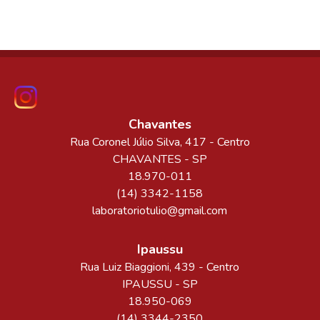
Chavantes
Rua Coronel Júlio Silva
, 417
- Centro
CHAVANTES
-
SP
18.970-011
(14) 3342-1158
laboratoriotulio@gmail.com
Ipaussu
Rua Luiz Biaggioni
, 439
- Centro
IPAUSSU
-
SP
18.950-069
(14) 3344-2350