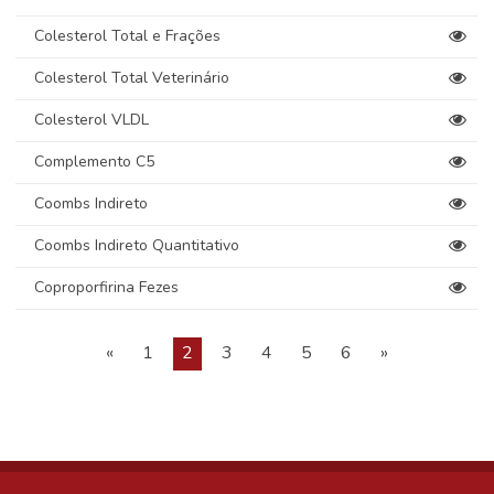
Colesterol Total e Frações
Colesterol Total Veterinário
Colesterol VLDL
Complemento C5
Coombs Indireto
Coombs Indireto Quantitativo
Coproporfirina Fezes
«
1
2
3
4
5
6
»